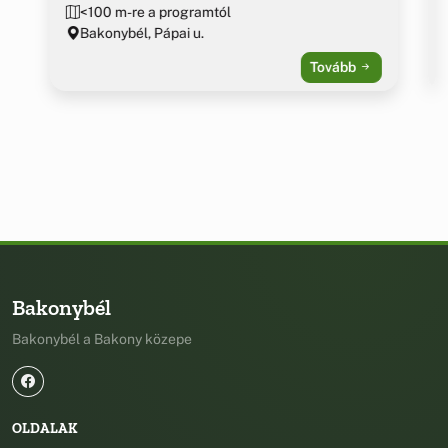
<100 m-re a programtól
Bakonybél, Pápai u.
Tovább
Bakonybél
Bakonybél a Bakony közepe
OLDALAK