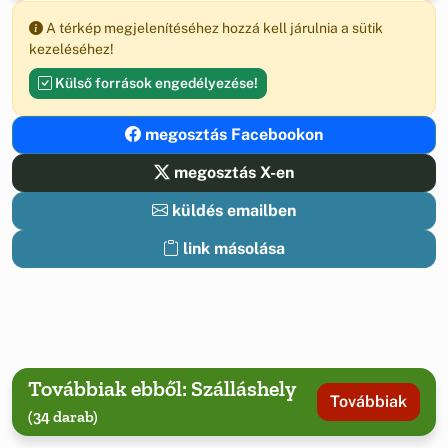
A térkép megjelenítéséhez hozzá kell járulnia a sütik
kezeléséhez!
Külső források engedélyezése!
megosztás Facebookon
megosztás X-en
küldés emailben
link másolása
Továbbiak ebből: Szálláshely
Továbbiak
(34 darab)