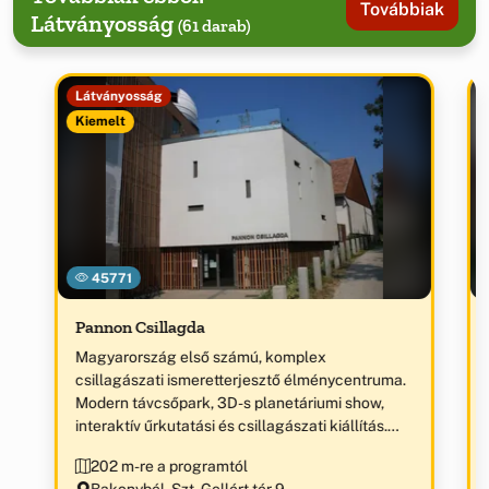
Továbbiak
Látványosság
(61 darab)
Látványosság
Kiemelt
45771
Pannon Csillagda
Magyarország első számú, komplex
csillagászati ismeretterjesztő élménycentruma.
Modern távcsőpark, 3D-s planetáriumi show,
interaktív űrkutatási és csillagászati kiállítás.
„Az év ökoturisztikai látogatóközpontja 2012” díj
202 m-re a programtól
birtokosa.
Bakonybél, Szt. Gellért tér 9.