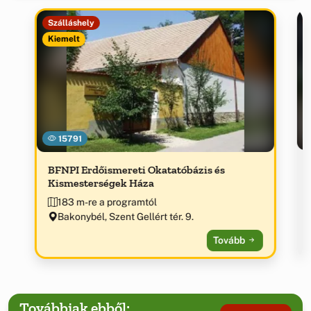
Szálláshely
Kiemelt
15791
BFNPI Erdőismereti Okatatóbázis és
Kismesterségek Háza
183 m-re a programtól
Bakonybél, Szent Gellért tér. 9.
Tovább
Továbbiak ebből: