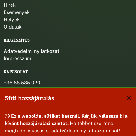
Hírek
Események
Helyek
Oldalak
KIEGÉSZÍTÉS
Adatvédelmi nyilatkozat
Impresszum
KAPCSOLAT
+36 88 585 020
+36 30 442 8024
Süti hozzájárulás
titkarsag@bakonybel.hu
jegyzo@bakonybel.hu
polgarmester@bakonybel.hu
Ez a weboldal sütiket használ. Kérjük, válassza ki a
8427 Bakonybél, Pápai u. 7.
kívánt hozzájárulási szintet.
Ha többet szeretne
megtudni olvassa el adatvédelmi nyilatkozatunkat!