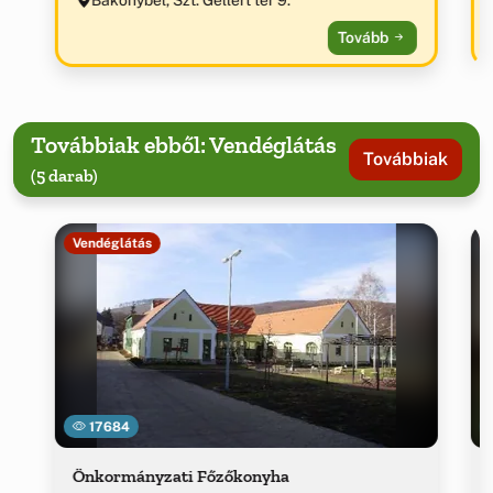
Tovább
Továbbiak ebből: Vendéglátás
Továbbiak
(5 darab)
Vendéglátás
17684
Önkormányzati Főzőkonyha