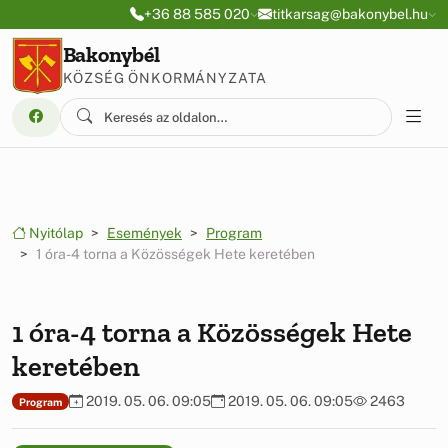
Ugrás a menüre
Ugrás a tartalomra
+36 88 585 020
titkarsag@bakonybel.hu
Bakonybél
KÖZSÉG ÖNKORMÁNYZATA
Nyitólap
Események
Program
1 óra-4 torna a Közösségek Hete keretében
1 óra-4 torna a Közösségek Hete
keretében
2019. 05. 06. 09:05
2019. 05. 06. 09:05
2463
Program