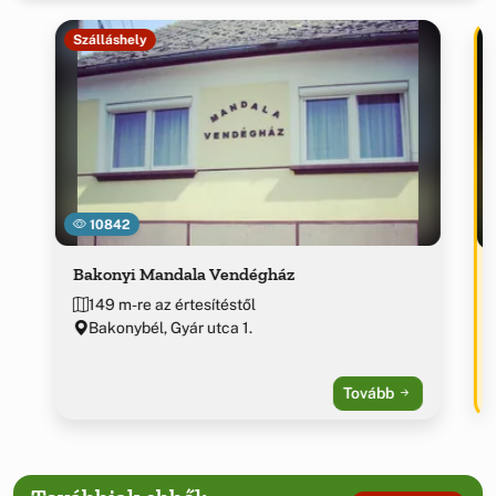
Szálláshely
10842
Bakonyi Mandala Vendégház
149 m-re az értesítéstől
Bakonybél, Gyár utca 1.
Tovább