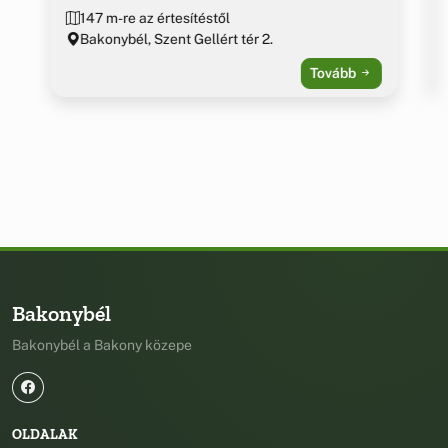
147 m-re az értesítéstől
Bakonybél, Szent Gellért tér 2.
Tovább
Bakonybél
Bakonybél a Bakony közepe
OLDALAK