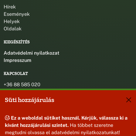
Hírek
Események
Helyek
Oldalak
KIEGÉSZÍTÉS
Adatvédelmi nyilatkozat
Impresszum
KAPCSOLAT
+36 88 585 020
+36 30 442 8024
Süti hozzájárulás
titkarsag@bakonybel.hu
jegyzo@bakonybel.hu
polgarmester@bakonybel.hu
Ez a weboldal sütiket használ. Kérjük, válassza ki a
8427 Bakonybél, Pápai u. 7.
kívánt hozzájárulási szintet.
Ha többet szeretne
megtudni olvassa el adatvédelmi nyilatkozatunkat!