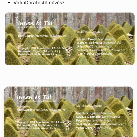
VotinDórafestőművész