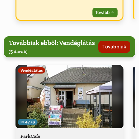
Tovább
Továbbiak ebből: Vendéglátás
Továbbiak
(5 darab)
Vendéglátás
4776
ParkCafe