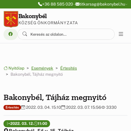
Ugrás a menüre
Ugrás a tartalomra
+36 88 585 020
titkarsag@bakonybel.hu
Bakonybél
KÖZSÉG ÖNKORMÁNYZATA
Nyitólap
Események
Értesítés
Bakonybél, Tájház megnyitó
Bakonybél, Tájház megnyitó
2022. 03. 04. 15:10
2022. 03. 07. 15:56
3330
Értesítés
2022. 03. 12.
11:00
Bakonybél, Fő u. 15. Tájház