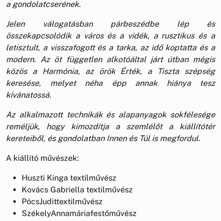
a gondolatcserének.
Jelen válogatásban párbeszédbe lép és
összekapcsolódik a város és a vidék, a rusztikus és a
letisztult, a visszafogott és a tarka, az id
ő
koptatta
é
s a
modern. Az
ö
t f
ü
ggetlen alkot
óá
ltal j
á
rt
ú
tban m
é
gis
k
ö
z
ö
s a Harm
ó
nia, az
ö
r
ö
k
É
rt
é
k, a Tiszta sz
é
ps
é
g
keres
é
se, melyet n
é
ha
é
pp annak hi
á
nya tesz
k
í
v
á
natoss
á
.
Az alkalmazott technikák és alapanyagok sokfélesége
reméljük, hogy kimozdítja a szemlél
ő
t a ki
á
ll
í
t
ó
t
é
r
kereteib
ő
l,
é
s gondolatban Innen
é
s T
ú
l is megfordul.
A kiállító művészek:
Huszti Kinga textilművész
Kovács Gabriella textilművész
PócsJudittextilművész
SzékelyAnnamáriafestőművész