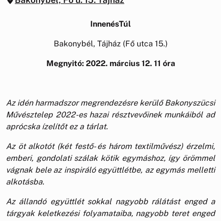
InnenésTúl
Bakonybél, Tájház (Fő utca 15.)
Megnyitó: 2022. március 12. 11 óra
Az idén harmadszor megrendezésre kerül
ő
Bakonysz
ü
csi
M
ű
v
é
sztelep 2022-es hazai r
é
sztvev
ő
inek munk
á
ib
ó
l ad
apr
ó
cska
í
zel
í
t
ő
t ez a t
á
rlat.
Az öt alkotót (két fest
ő
-
é
s h
á
rom textilm
ű
v
é
sz)
é
rzelmi,
emberi, gondolati sz
á
lak k
ö
tik egym
á
shoz,
í
gy
ö
r
ö
mmel
v
á
gnak bele az inspiráló együttlétbe, az egymás melletti
alkotásba.
Az állandó együttlét sokkal nagyobb rálátást enged a
tárgyak keletkezési folyamataiba, nagyobb teret enged