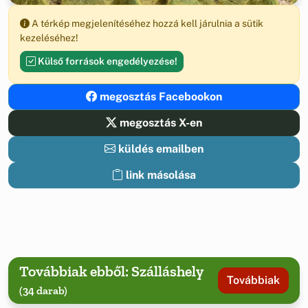
A térkép megjelenítéséhez hozzá kell járulnia a sütik
kezeléséhez!
Külső források engedélyezése!
megosztás Facebookon
megosztás X-en
küldés emailben
link másolása
Továbbiak ebből: Szálláshely
Továbbiak
(34 darab)