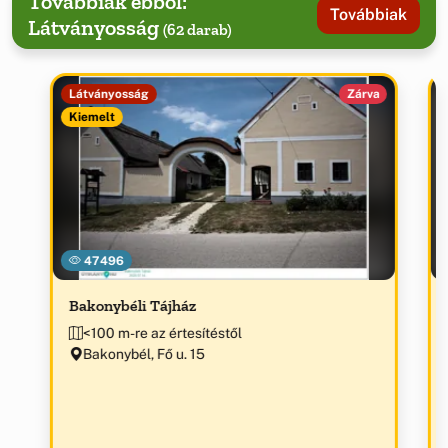
Továbbiak ebből:
Továbbiak
Látványosság
(62 darab)
Látványosság
Zárva
Kiemelt
47496
Bakonybéli Tájház
<100 m-re az értesítéstől
Bakonybél, Fő u. 15