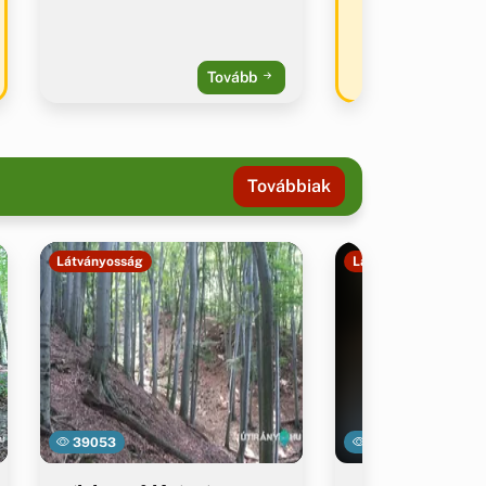
Tovább
Továbbiak
Látványosság
Látványosság
39053
43505