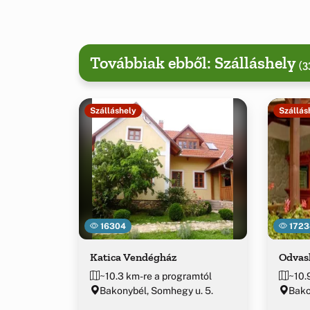
Továbbiak ebből: Szálláshely
(3
Szálláshely
Szállás
16304
1723
Katica Vendégház
Odvas
~10.3 km-re a programtól
~10.
Bakonybél, Somhegy u. 5.
Bako