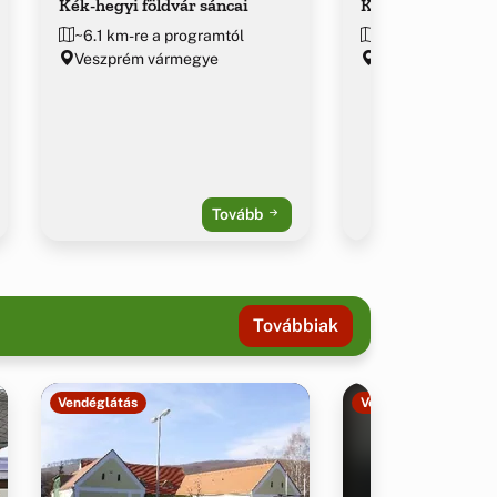
Kék-hegyi földvár sáncai
Kőris-hegyi Ördö
~6.1 km-re a programtól
~7.3 km-re a pro
Veszprém vármegye
Veszprém várme
Tovább
Továbbiak
Vendéglátás
Vendéglátás