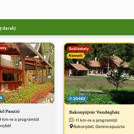
3 darab)
hely
Szálláshely
Kiemelt
4
20462
kő Panzió
Bakonyújvár Vendégház
9 km-re a programtól
~11 km-re a programtól
nybél
Bakonybél, Gerencepuszta