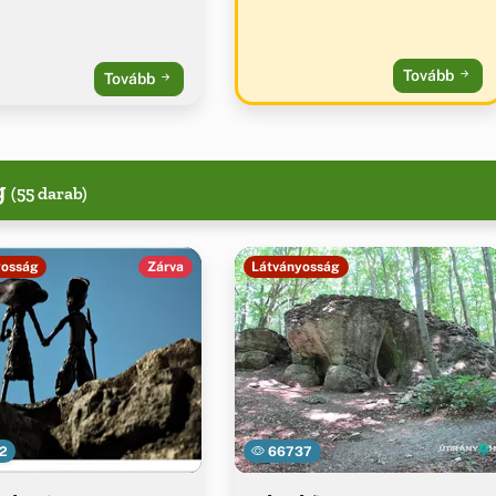
Tovább
Tovább
g
(55 darab)
yosság
Zárva
Látványosság
2
66737