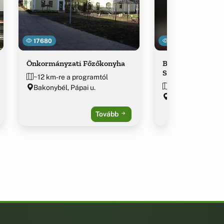
17680
11928
Önkormányzati Főzőkonyha
Bakonyvári Vadsz
Szálló étterme
~12 km-re a programtól
~12.1 km-re a pr
Bakonybél, Pápai u.
Bakonybél, Fürdő
Tovább