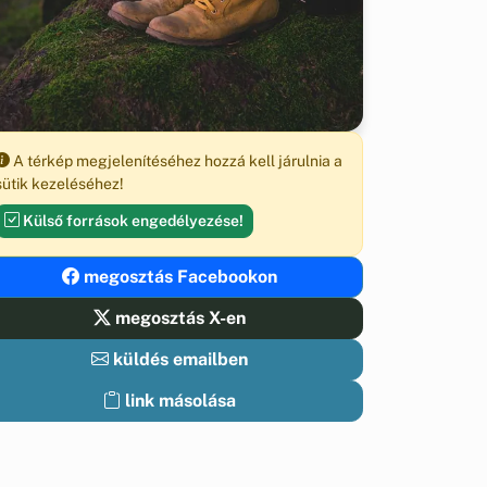
A térkép megjelenítéséhez hozzá kell járulnia a
sütik kezeléséhez!
Külső források engedélyezése!
megosztás Facebookon
megosztás X-en
küldés emailben
link másolása