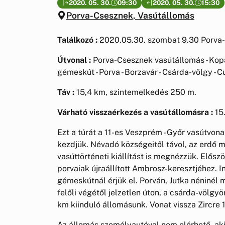
2020. 05. 30.
09:30
2020. 05. 30.
15:30
Porva-Csesznek, Vasútállomás
Találkozó :
2020.05.30. szombat 9.30 Porva
Útvonal :
Porva-Csesznek vasútállomás - Kop
gémeskút - Porva - Borzavár - Csárda-völgy - 
Táv :
15,4 km, szintemelkedés 250 m.
Várható visszaérkezés a vasútállomásra :
15.
Ezt a túrát a 11-es Veszprém - Győr vasútvo
kezdjük. Névadó községeitől távol, az erdő m
vasúttörténeti kiállítást is megnézzük. Elősz
porvaiak újraállított Ambrosz-keresztjéhez. 
gémeskútnál érjük el. Porván, Jutka néninél
felőli végétől jelzetlen úton, a csárda-völg
km kiinduló állomásunk. Vonat vissza Zircre 1
Az állomás személyautóval nem elérhető, aki