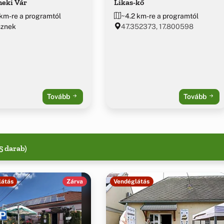
neki Vár
Likas-kő
 km-re a programtól
~4.2 km-re a programtól
sznek
47.352373, 17.800598
Tovább
Tovább
5 darab)
látás
Zárva
Vendéglátás