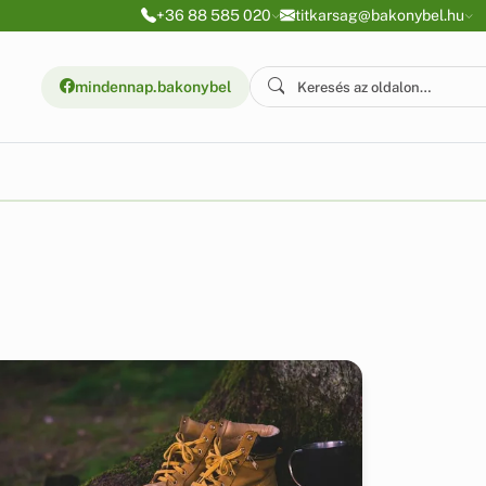
+36 88 585 020
titkarsag@bakonybel.hu
mindennap.bakonybel