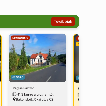
Továbbiak
Szálláshely
Szálláshely
Kiemelt
5676
21836
Fagus Panzió
Ancsa Hegyalja 
~11.3 km-re a programtól
~11.5 km-re a p
Bakonybél, Jókai utca 62
Bakonybél, Széch