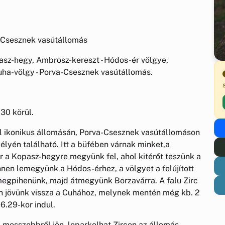
-Csesznek vasútállomás
asz-hegy, Ambrosz-kereszt - Hódos-ér völgye,
Cuha-völgy - Porva-Csesznek vasútállomás.
30 körül.
nal ikonikus állomásán, Porva-Csesznek vasútállomáson
élyén található. Itt a büfében várnak minket,a
ör a Kopasz-hegyre megyünk fel, ahol kitérőt teszünk a
Innen lemegyünk a Hódos-érhez, a völgyet a felújított
 megpihenünk, majd átmegyünk Borzavárra. A falu Zirc
yön jövünk vissza a Cuhához, melynek mentén még kb. 2
6.29-kor indul.
 messzebbről jön, leparkolhat Zircen az állomás