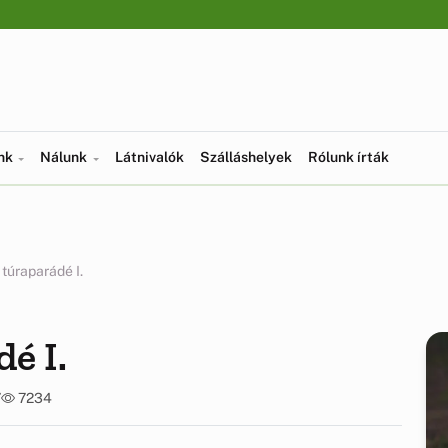
ünk
Nálunk
Látnivalók
Szálláshelyek
Rólunk írták
túraparádé I.
é I.
7
7234