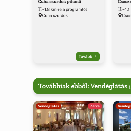
Cuha szurdok pihenő
Csesz
~1.8 km-re a programtól
~4.1
Cuha szurdok
Cse
Tovább
Továbbiak ebből: Vendéglátás
(
Vendéglátás
Zárva
Vendég