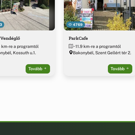
3
4769
 Vendéglő
ParkCafe
5 km-re a programtól
~11.9 km-re a programtól
nybél, Kossuth u.1.
Bakonybél, Szent Gellért tér 2.
Tovább
Tovább