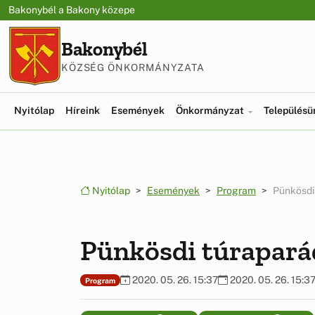
Ugrás a menüre
Ugrás a tartalomra
Bakonybél a Bakony közepe
Bakonybél
KÖZSÉG ÖNKORMÁNYZATA
Nyitólap
Híreink
Események
Önkormányzat
Település
Nyitólap
Események
Program
Pünkösdi 
Pünkösdi túraparád
2020. 05. 26. 15:37
2020. 05. 26. 15:3
Program