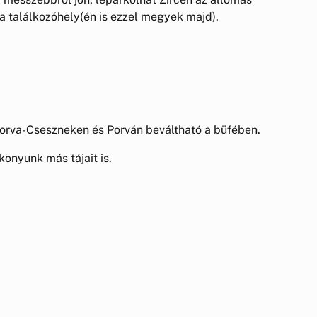
ő a találkozóhely(én is ezzel megyek majd).
 Porva-Cseszneken és Porván beváltható a büfében.
onyunk más tájait is.