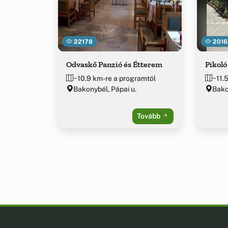
22178
2016
Odvaskő Panzió és Étterem
Pikoló
~10.9 km-re a programtól
~11.
Bakonybél, Pápai u.
Bako
Tovább