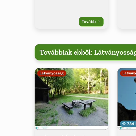
Tovább
Továbbiak ebből: Látványossá
Látványosság
Látván
7341